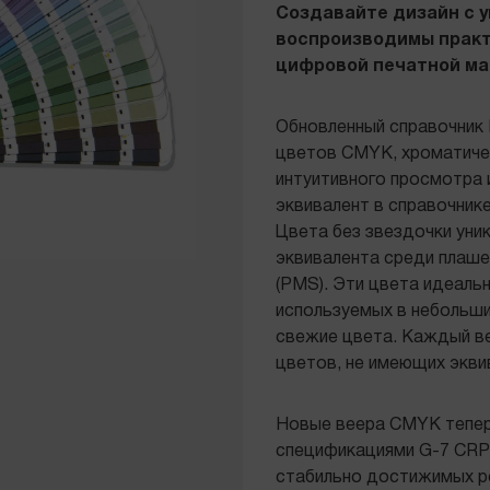
Создавайте дизайн с 
воспроизводимы практ
цифровой печатной ма
Обновленный справочник
цветов CMYK, хроматиче
интуитивного просмотра 
эквивалент в справочнике
Цвета без звездочки уник
эквивалента среди плаше
(PMS). Эти цвета идеаль
используемых в небольши
свежие цвета. Каждый в
цветов, не имеющих экви
Новые веера CMYK тепер
спецификациями G-7 CRP
стабильно достижимых ре