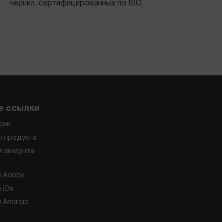
чернил, сертифицированных по ISO
е ссылки
ссии
я продукта
 аккаунта
я Adobe
 iOs
 Android