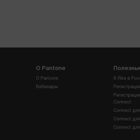
О Pantone
Полезны
О Pantone
X-Rite в Ро
Вебинары
Регистраци
Регистрация
Connect
Connect дл
Connect для
Connect для