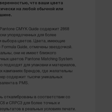
уверенностью, что ваши цвета
ически на любой обычной или
шине.
 Pantone CMYK Guide содержит 2868
ски упорядоченных для более
и выбора цветов. Цвета, имеющие
 Formula Guide, отмечены звездочкой.
альны, они не имеют близкого
чных цветов Pantone Matching System
но подходят для упаковки и материалов,
х кампаниях брендов, где желательны
еер содержит тысячи уникальных
валента в PMS.
ь откалиброваны в соответствии со
C6 и CRPC3 для более точных и
зультатов в реальных условиях печати.