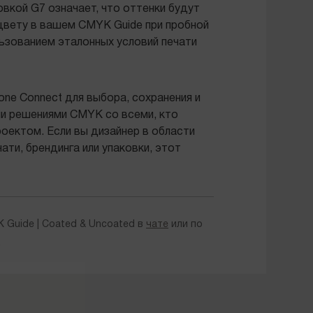
овкой G7 означает, что оттенки будут
цвету в вашем CMYK Guide при пробной
льзованием эталонных условий печати
ne Connect для выбора, сохранения и
и решениями CMYK со всеми, кто
роектом. Если вы дизайнер в области
ати, брендинга или упаковки, этот
 Guide | Coated & Uncoated в
чате
или по
5