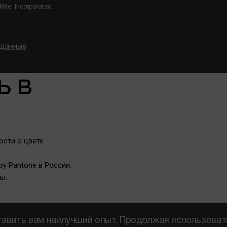
ite, Incorporated.
 данные
ь в
сти о цвете
у Pantone в России,
ы:
тавить вам наилучший опыт. Продолжая использоват