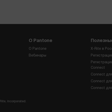
О Pantone
Полезны
О Pantone
X-Rite в Ро
Вебинары
Регистраци
Регистрация
Connect
Connect дл
Connect для
Connect для
ite, Incorporated.