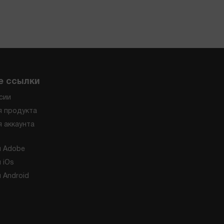
е ссылки
ссии
я продукта
 аккаунта
я Adobe
 iOs
 Android