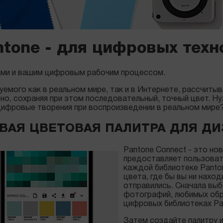
tone - для цифровых техн
ами и вашим цифровым рабочим процессом.
емого как в реальном мире, так и в Интернете, рассчиты
но, сохраняя при этом последовательный, точный цвет. Н
 цифровые творения при воспроизведении в реальном мире
ОВАЯ ЦВЕТОВАЯ ПАЛИТРА ДЛЯ Д
Pantone Connect - это но
предоставляет пользоват
каждой библиотеке Panton
цвета, где бы вы ни наход
отправились. Сначала вы
фотографий, любимых обр
цифровых библиотеках Pa
Затем создайте палитру и