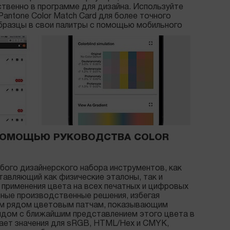
твенно в программе для дизайна. Используйте
Pantone Color Match Card для более точного
образцы в свои палитры с помощью мобильного
ПОМОЩЬЮ РУКОВОДСТВА COLOR
юбого дизайнерского набора инструментов, как
авляющий как физические эталоны, так и
применения цвета на всех печатных и цифровых
енные производственные решения, избегая
ым рядом цветовым патчам, показывающим
рядом с ближайшим представлением этого цвета в
ает значения для sRGB, HTML/Hex и CMYK,