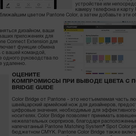
устройстве или непосредс
камеру телефона и карту 
 ближайшим цветом Pantone Color, а затем добавьте эти 
заняться дизайном, ваши
 ваших приложениях для
e Connect Extension для
включает функции обмена
 с вашей командой,
ве одного руководства по
е удаленно.
ОЦЕНИТЕ
КОМПРОМИССЫ ПРИ ВЫВОДЕ ЦВЕТА С 
BRIDGE GUIDE
Color Bridge от Pantone - это неотъемлемая часть л
швейцарский армейский нож для дизайнеров, предост
цифровые значения, необходимые для эффективного 
носителях. Color Bridge позволяет принимать взвеш
нежелательных сюрпризов, благодаря расположенн
напечатанный Pantone Matching System® Spot Color 
бюджетном CMYK. Pantone Color Bridge также включ