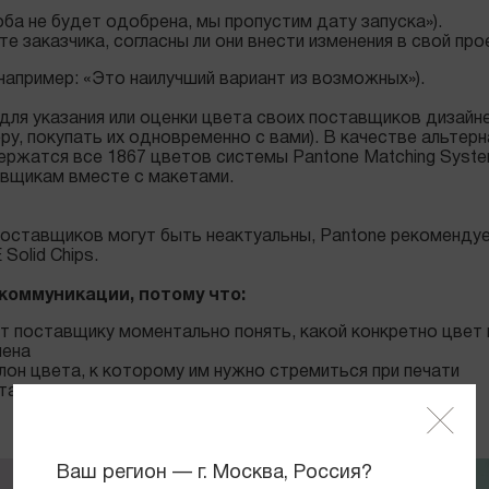
ба не будет одобрена, мы пропустим дату запуска»).
е заказчика, согласны ли они внести изменения в свой прое
например: «Это наилучший вариант из возможных»).
для указания или оценки цвета своих поставщиков дизайне
ру, покупать их одновременно с вами). В качестве альтерн
одержатся все 1867 цветов системы Pantone Matching Sys
авщикам вместе с макетами.
 поставщиков могут быть неактуальны, Pantone рекомендуе
olid Chips.
 коммуникации, потому что:
 поставщику моментально понять, какой конкретно цвет 
мена
он цвета, к которому им нужно стремиться при печати
ета и можете докупить израсходованные страницы
Ваш регион — г. Москва, Россия?