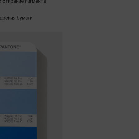
и стирание пигмента
арения бумаги