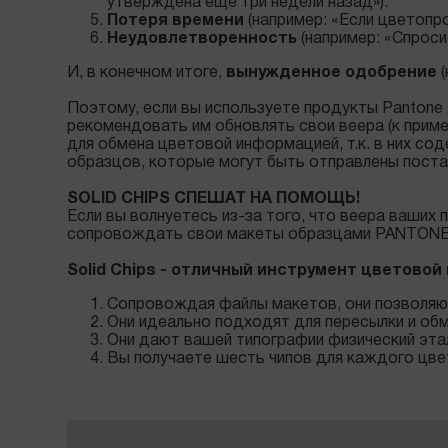
утверждена еще три недели назад»).
Потеря времени
(например: «Если цветопро
Неудовлетворенность
(например: «Спросит
И, в конечном итоге,
вынужденное одобрение
(
Поэтому, если вы используете продукты Pantone 
рекомендовать им обновлять свои веера (к приме
для обмена цветовой информацией, т.к. в них с
образцов, которые могут быть отправлены пост
SOLID CHIPS СПЕШАТ НА ПОМОЩЬ!
Если вы волнуетесь из-за того, что веера ваших
сопровождать свои макеты образцами PANTONE S
Solid Chips - отличный инструмент цветовой
Сопровождая файлы макетов, они позволяют
Они идеально подходят для пересылки и об
Они дают вашей типографии физический этал
Вы получаете шесть чипов для каждого цв