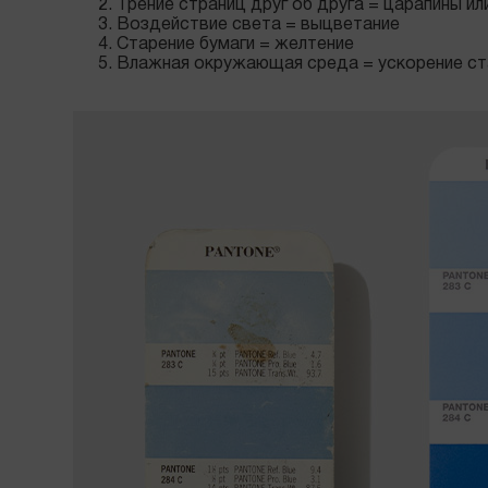
Трение страниц друг об друга = царапины ил
Воздействие света = выцветание
Старение бумаги = желтение
Влажная окружающая среда = ускорение ст